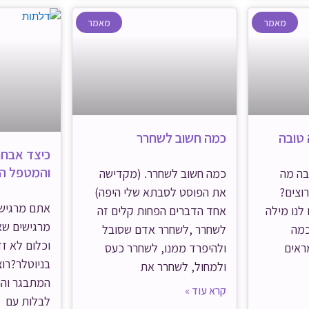
מאמר
מאמר
 טובה
כמה חשוב לשחרר
כיצד אבחר
והמטפל המ
בה מה
כמה חשוב לשחרר. (מקדישה
רוצים?
את הפוסט לסבתא שלי היפה)
אתם מרגישי
 לנו מילה
אחד הדברים הפחות קלים זה
מרגישים שא
כמה
לשחרר ,לשחרר אדם שסובל
וכלום לא זז
ראים
ולהיפרד ממנו, לשחרר כעס
בניוטלר?רוצ
ולמחול, לשחרר את
המתבגר והו
קרא עוד »
לבלות עם