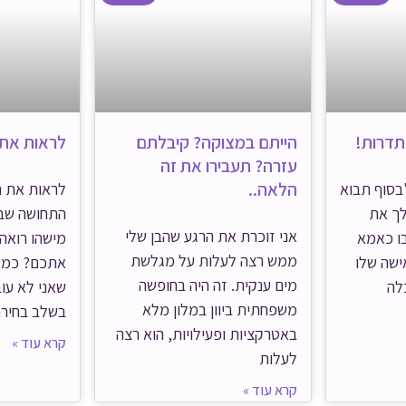
תדרות!
הייתם במצוקה? קיבלתם
לראות את
עזרה? תעבירו את זה
הלאה..
בסוף תבוא
לראות את ה
לך את
התחושה שב
אני זוכרת את הרגע שהבן שלי
ו כאמא
מישהו רואה
ממש רצה לעלות על מגלשת
ישה שלו
אתכם? כמע
מים ענקית. זה היה בחופשה
לה
שאני לא עוב
משפחתית ביוון במלון מלא
בשלב בחירת
באטרקציות ופעילויות, הוא רצה
קרא עוד »
לעלות
קרא עוד »