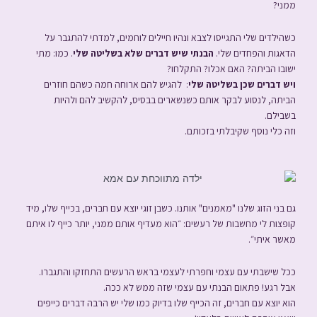
ממני?
כשהילדים שלי התגייסו לצבא ונהיו חיילים לוחמים, למדתי להתגבר על
הדאגות והפחדים שלי.
הבנתי שיש דברים שלא בשליטה שלי
.
כמו:
מתי
ישובו הביתה? האם אכלו? התקלחו?
ויש דברים שכן בשליטה שלי
: להגיש להם ארוחה חמה כשהם חוזרים
הביתה, לנסוע לבקר אותם כשנשארים בבסיס, להקשיב להם ולהיות
בשבילם.
וזה כלי נוסף שקיבלתי בזכותם.
גם בני הזוג שלנו "מאמנים" אותנו. כשבן זוגי
יוצא עם חברים, בכייף שלו, מיד
קופצות לי מחשבות של רעשים: ״
הוא מעדיף אותם ממני, יותר כייף לו איתם
מאשר איתי״.
ככל שישבתי עם עצמי וחפרתי לעצמי בראש הרעשים התחזקו והתגברו.
אבל רגע! פתאום הבנתי עם עצמי שזה ממש לא ככה.
הוא יוצא עם חברים, זה הכייף שלו בדיוק כמו שלי יש הרבה דברים כייפים