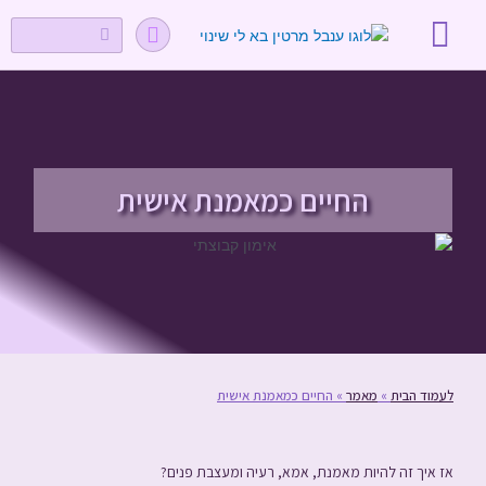
תפריט
ילוג
I
חיפוש
חיפוש
קצת עליי
שיטת האימון
טיפים ומאמרים
תוכן
n
s
t
a
g
r
a
החיים כמאמנת אישית
m
לעמוד הבית
»
מאמר
»
החיים כמאמנת אישית
אז איך זה להיות מאמנת, אמא, רעיה ומעצבת פנים?