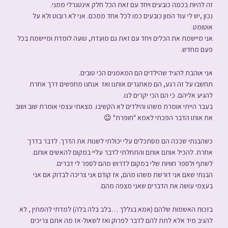
זה להיות בכמה כובעים ויחד עם זאת הכל חלק אינטגרלי ממני.
נכון ,יש לי עוד המון כובעים כמו לכל אחד ממכם.
אני לא רובוט ולא על
אוטומט.
אני מיישמת את הכלים ויחד עם זאת גם מועדת, טועה לומדת ומיישמת בכל
פעם מחדש.
אני אוהבת להגיד שהילדים הם המאמנים הכי טובים.
תחשבו על זה רגע,
הם מאתגרים אותנו ואז אנחנו מחפשים דרך אחרת
להגיע אליהם. כי הם הכי יקרים לנו.
בעבר הייתי אומרת משהו והילדים לא הקשיבו. מצאתי עצמי אומרת שוב ושוב
את אותו הדבר
הפכתי לאמא "חופרת" 😉
כשהבנתי שככה הם מסתכלים עלי יכולתי לשנות את הדרך. לדבר בדרך
אחרת.
להכיל אותם אותם והתחלתי לדבר עליי במקום להאשים אותם.
לשתף ולספר חוויות שלי במקום לדרוש מהם לספר לי דברים.
הבנתי שאם אני דורשת משהו מהם, אז קודם אני צריכה לבדוק אם אני
בעצמי עושה את הדברים שאני מצפה מהם.
בזכות האשמות שלהם
(אמא בגללך …בלב בלה בלה) למדתי להמתין , לא
להגיב מיד אלא לתת להם לדבר לפרוק
ואז לשאול-אז מה אתם צריכים