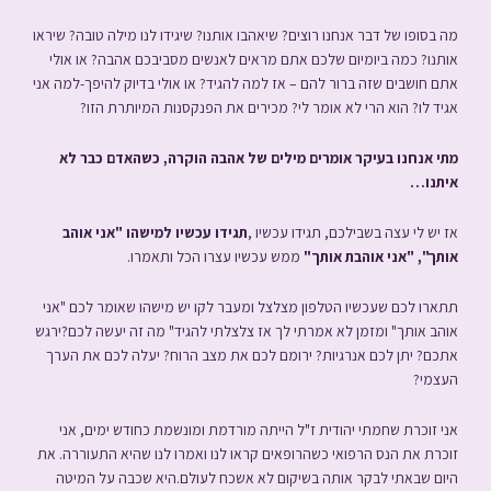
מה בסופו של דבר אנחנו רוצים? שיאהבו אותנו? שיגידו לנו מילה טובה? שיראו
אותנו? כמה ביומיום שלכם אתם מראים לאנשים מסביבכם אהבה? או אולי
אתם חושבים שזה ברור להם – אז למה להגיד? או אולי בדיוק להיפך-למה אני
אגיד לו? הוא הרי לא אומר לי? מכירים את הפנקסנות המיותרת הזו?
מתי אנחנו בעיקר אומרים מילים של אהבה הוקרה, כשהאדם כבר לא
איתנו…
אז יש לי עצה בשבילכם, תגידו עכשיו ,
תגידו עכשיו למישהו "אני אוהב
אותך", "אני אוהבת אותך"
ממש עכשיו עצרו הכל ותאמרו.
תתארו לכם שעכשיו הטלפון מצלצל ומעבר לקו יש מישהו שאומר לכם "אני
אוהב אותך" ומזמן לא אמרתי לך אז צלצלתי להגיד" מה זה יעשה לכם?ירגש
אתכם? יתן לכם אנרגיות? ירומם לכם את מצב הרוח? יעלה לכם את הערך
העצמי?
אני זוכרת שחמתי יהודית ז"ל הייתה מורדמת ומונשמת כחודש ימים, אני
זוכרת את הנס הרפואי כשהרופאים קראו לנו ואמרו לנו שהיא התעוררה. את
היום שבאתי לבקר אותה בשיקום לא אשכח לעולם.היא שכבה על המיטה