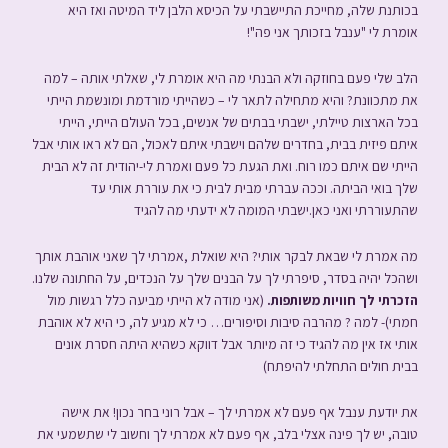
בכותנת שלה, מחייכת התיישבתי על הכיסא הלבן ליד המיטה ואז היא
אומרת לי "ענבל בזכותך אני פה"!
הלב שלי פעם בחוזקה ולא הבנתי מה היא אומרת לי, שאלתי אותה – למה
את מתכוונת? והיא מתחילה לתאר לי – כשהייתי מורדמת ומונשמת הייתי
בכל הארצות טיילתי, ישבתי בבתים של אנשים, בכל העולם הייתי, הייתי
איתם פיזית בבית, בחדרים שלהם וישבתי איתם לאכול, הם לא ראו אותי אבל
הייתי שם איתם כמו רוח. ואת הגעת כל פעם ואמרת לי-יהודית זה לא הבית
שלך בואי הביתה. וככה עברתי מבית לבית כי את עוררת אותי עד
שהתעוררתי ואני כאן.ישבתי המומה לא ידעתי מה להגיד
מה אמרת לי שבאת לבקר אותי? היא שואלת ,אמרתי לך שאני אוהבת אותך
ושהכל יהיה בסדר, סיפרתי לך על הבנים שלך על הנכדים, על החתונה שלנו.
הזכרתי לך חוויות משותפות.
(אני מודה לא הייתי מביעה כלל רגשות מול
חמתי)- למה ? מהרבה סיבות וסיפורים… כי לא מגיע לה, כי היא לא אוהבת
אותי אז אין מה להגיד כי זה מיותר אבל דווקא כשהיא היתה חסרת אונים
בבית חולים התחלתי להיפתח)
את יודעת ענבל אף פעם לא אמרתי לך – אבל רוני בחר נכון! את אישה
טובה, יש לך פינה אצלי בלב, אף פעם לא אמרתי לך וחשוב לי שתשמעי את